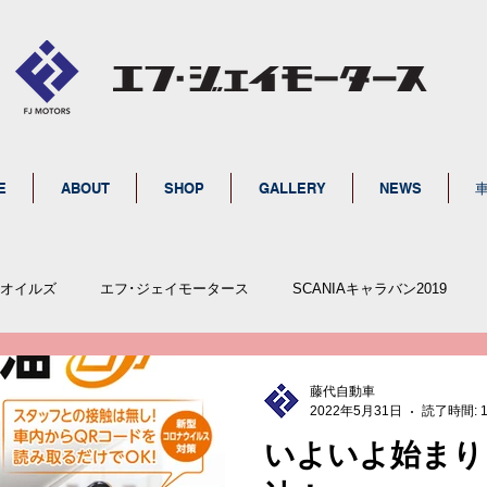
E
ABOUT
SHOP
GALLERY
NEWS
イオイルズ
エフ･ジェイモータース
SCANIAキャラバン2019
GREINER
SEFIRO
働く車
重機運搬車
重油
藤代自動車
2022年5月31日
読了時間: 
いよいよ始まり
せ
イベント
エフ・ジェイファースト