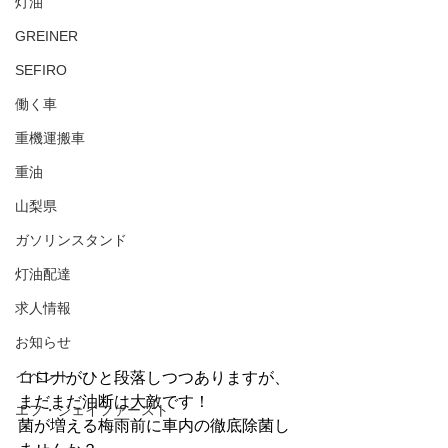
灯油
GREINER
SEFIRO
働く車
重機運搬車
重油
山梨県
ガソリンスタンド
灯油配達
求人情報
お知らせ
イベント
コロナがひと段落しつつありますが、
まだまだ油断は大敵です！
エフ・ジェイファースト
菌が増える梅雨前に車内の徹底除菌し