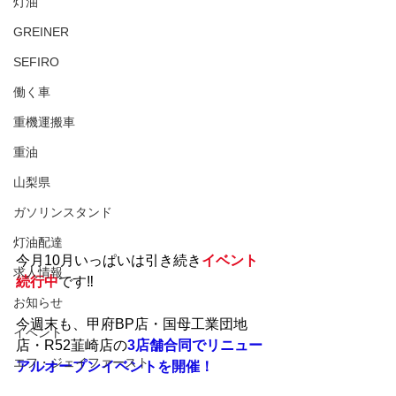
灯油
GREINER
SEFIRO
働く車
重機運搬車
重油
山梨県
ガソリンスタンド
灯油配達
今月10月いっぱいは引き続き
イベント
求人情報
続行中
です‼
お知らせ
今週末も、甲府BP店・国母工業団地
イベント
店・R52韮崎店の
3店舗合同でリニュー
エフ・ジェイファースト
アルオープンイベントを開催！