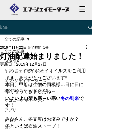
記事
全ての記事
2019年11月22日
読了時間: 1分
全ての記事
灯油配達始まりました！
SCANIA
更新日：
2019年12月27日
いつも、エフ･ジェイオイルズをご利用
エフ･ジェイオイルズ
頂き、ありがとうございます‼
エフ･ジェイモータース
本日、甲府は生憎の雨模様…日に日に
SCANIAキャラバン2019
寒くなってきましたね～
いよいよ山梨も寒～い寒い
冬の到来
で
リニューアルオープン
す！
アプリ
みなさん、冬支度はお済みですか？
タイヤ
冬といえば石油ストーブ！