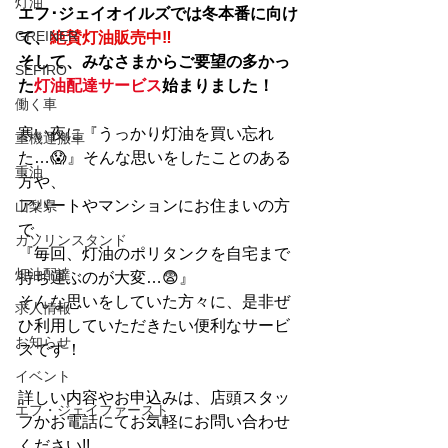
灯油
エフ･ジェイオイルズでは冬本番に向け
GREINER
て、
絶賛灯油販売中‼
そして、みなさまからご要望の多かっ
SEFIRO
た
灯油配達サービス
始まりました！
働く車
寒い夜に『うっかり灯油を買い忘れ
重機運搬車
た…😱』そんな思いをしたことのある
重油
方や、
アパートやマンションにお住まいの方
山梨県
で、
ガソリンスタンド
『毎回、灯油のポリタンクを自宅まで
灯油配達
持ち運ぶのが大変…😨』
そんな思いをしていた方々に、是非ぜ
求人情報
ひ利用していただきたい便利なサービ
お知らせ
スです！
イベント
詳しい内容やお申込みは、店頭スタッ
エフ・ジェイファースト
フかお電話にてお気軽にお問い合わせ
ください!!